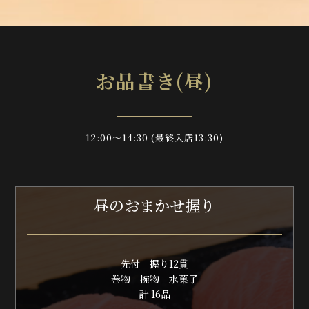
お品書き(昼)
12:00～14:30 (最終入店13:30)
昼のおまかせ握り
先付
握り12貫
巻物 椀物 水菓子
計 16品