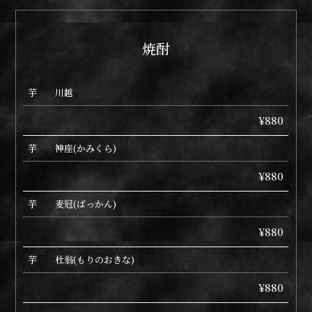
焼酎
芋 川越
¥880
芋 神座(かみくら)
¥880
芋 麦冠(ばっかん)
¥880
芋 杜翁(もりのおきな)
¥880