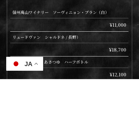
信州高山ワイナリー ソーヴィニョン・ブラン（白）
¥11,000
リュードヴァン シャルドネ / 長野）
¥18,700
KENZO ESTATE あさつゆ ハーフボトル
JA
¥12,100
KENZO ESTATE あさつゆ フルボトル
¥24,200