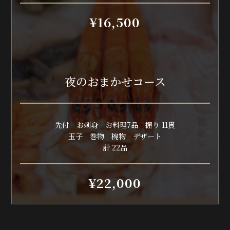
¥16,500
夜のおまかせコース
先付 お刺身 お料理7品 握り 11貫
玉子 巻物 椀物 デザート
計 22品
¥22,000