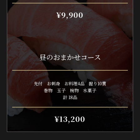
¥9,900
昼のおまかせコース
先付
お刺身
お料理4品
握り10貫
巻物 玉子 椀物 水菓子
計 18品
¥13,200